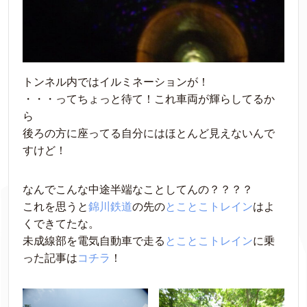
トンネル内ではイルミネーションが！
・・・ってちょっと待て！これ車両が輝らしてるか
ら
後ろの方に座ってる自分にはほとんど見えないんで
すけど！
なんでこんな中途半端なことしてんの？？？？
これを思うと
錦川鉄道
の先の
とことこトレイン
はよ
くできてたな。
未成線部を電気自動車で走る
とことこトレイン
に乗
った記事は
コチラ
！