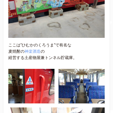
ここは”ひむかのくろうま”で有名な
麦焼酎の
神楽酒造
の
経営する土産物屋兼トンネル貯蔵庫。