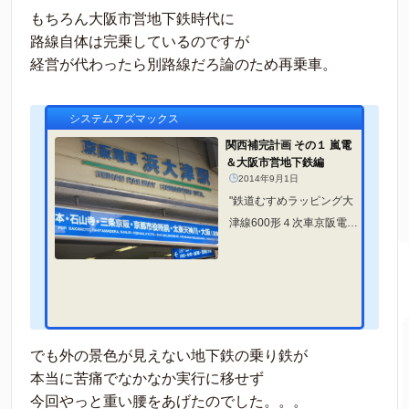
もちろん大阪市営地下鉄時代に
路線自体は完乗しているのですが
経営が代わったら別路線だろ論のため再乗車。
システムアズマックス
関西補完計画 その１ 嵐電
＆大阪市営地下鉄編
2014年9月1日
"鉄道むすめラッピング大
津線600形４次車京阪電車
限定版"を買いにきた関西
遠征。
でも外の景色が見えない地下鉄の乗り鉄が
本当に苦痛でなかなか実行に移せず
今回やっと重い腰をあげたのでした。。。