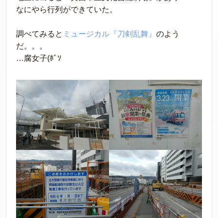
なにやら行列ができていた。
調べてみると
ミュージカル『刀剣乱舞』
のよう
だ。。。
…腐女子(ﾎﾞｿ