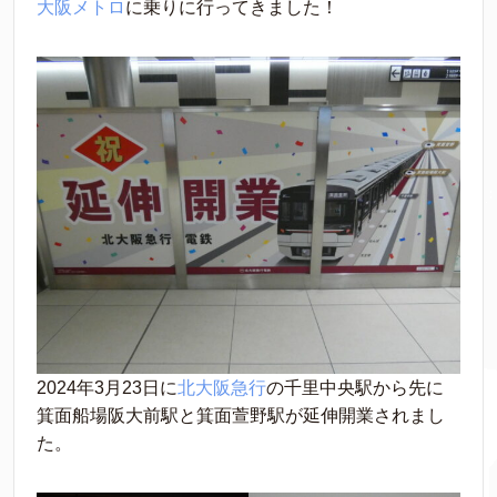
大阪メトロ
に乗りに行ってきました！
2024年3月23日に
北大阪急行
の千里中央駅から先に
箕面船場阪大前駅と箕面萱野駅が延伸開業されまし
た。