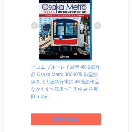
ビコム ブルーレイ展望 4K撮影作
品 Osaka Metro 30000系 御堂筋
線＆北大阪急行電鉄 4K撮影作品 
なかもず〜江坂〜千里中央 往復 
[Blu-ray]
楽天市場で見る