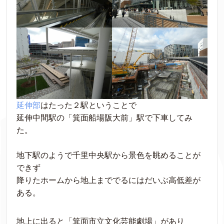
延伸部
はたった２駅ということで
延伸中間駅の「箕面船場阪大前」駅で下車してみ
た。
地下駅のようで千里中央駅から景色を眺めることが
できず
降りたホームから地上まででるにはだいぶ高低差が
ある。
地上に出ると「箕面市立文化芸能劇場」があり