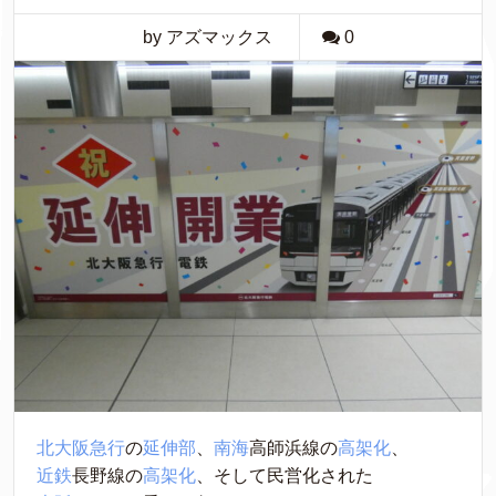
by アズマックス
0
北大阪急行
の
延伸部
、
南海
高師浜線の
高架化
、
近鉄
長野線の
高架化
、そして民営化された