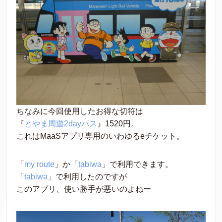
ちなみに今回使用したお得な切符は
『
とやま周遊2dayパス
』1520円。
これはMaaSアプリ専用のいわゆるeチケット。
「
my route
」か「
tabiwa
」で利用できます。
「
tabiwa
」で利用したのですが
このアプリ、使い勝手が悪いのよねー