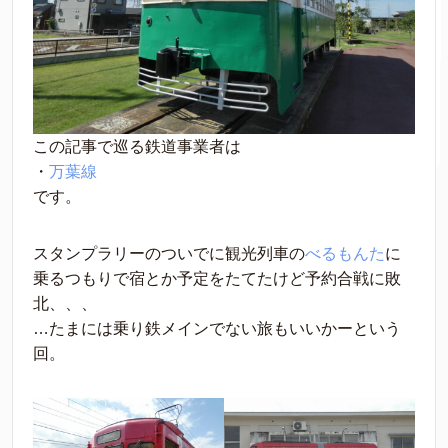
この記事で巡る鉄道事業者は
・
万葉線
です。
スタンプラリーのついでに観光列車の
べるもんた
に
乗るつもりで宿とか予定をたてたけど予約合戦に敗
北、、、
…たまには乗り鉄メインでない旅もいいかーという
回。