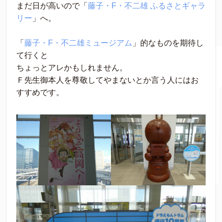
まだ日が高いので「
藤子・F・不二雄 ふるさとギャラ
リー
」へ。
「
藤子・F・不二雄ミュージアム
」的なものを期待し
て行くと
ちょっとアレかもしれません。
Ｆ先生御本人を尊敬してやまないとか言う人にはお
すすめです。