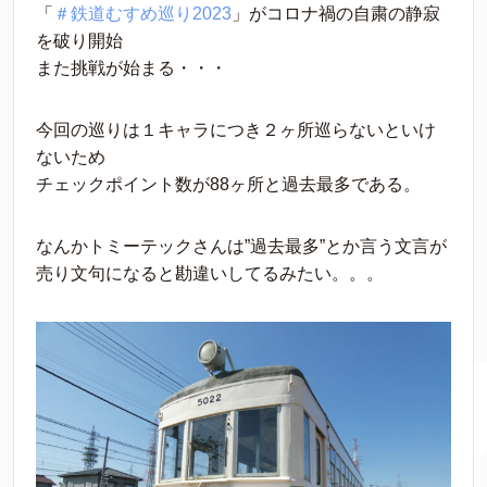
「
＃
鉄道むすめ巡り2023
」がコロナ禍の自粛の静寂
を破り開始
また挑戦が始まる・・・
今回の巡りは１キャラにつき２ヶ所巡らないといけ
ないため
チェックポイント数が88ヶ所と過去最多である。
なんかトミーテックさんは”過去最多”とか言う文言が
売り文句になると勘違いしてるみたい。。。