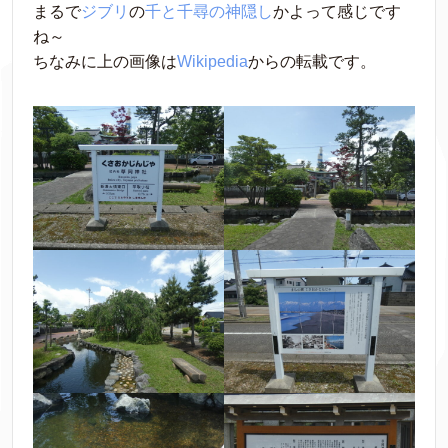
まるで
ジブリ
の
千と千尋の神隠し
かよって感じです
ね～
ちなみに上の画像は
Wikipedia
からの転載です。