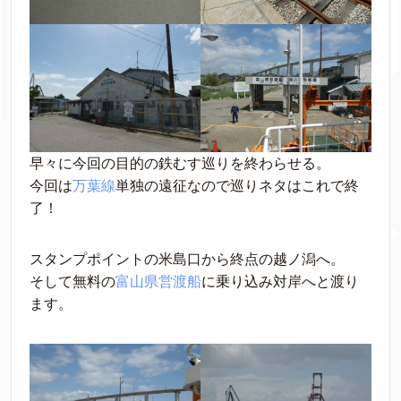
早々に今回の目的の鉄むす巡りを終わらせる。
今回は
万葉線
単独の遠征なので巡りネタはこれで終
了！
スタンプポイントの米島口から終点の越ノ潟へ。
そして無料の
富山県営渡船
に乗り込み対岸へと渡り
ます。