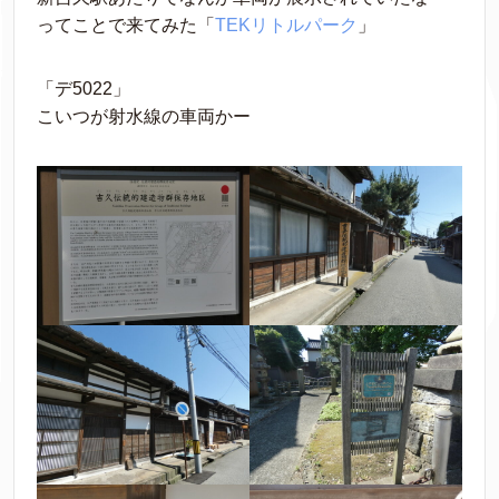
ってことで来てみた「
TEKリトルパーク
」
「デ5022」
こいつが射水線の車両かー