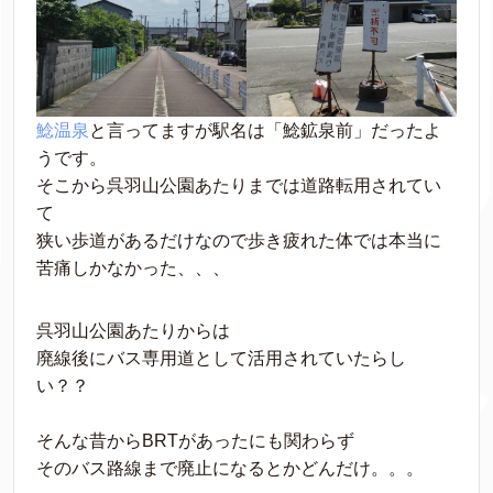
鯰温泉
と言ってますが駅名は「鯰鉱泉前」だったよ
うです。
そこから呉羽山公園あたりまでは道路転用されてい
て
狭い歩道があるだけなので歩き疲れた体では本当に
苦痛しかなかった、、、
呉羽山公園あたりからは
廃線後にバス専用道として活用されていたらし
い？？
そんな昔からBRTがあったにも関わらず
そのバス路線まで廃止になるとかどんだけ。。。