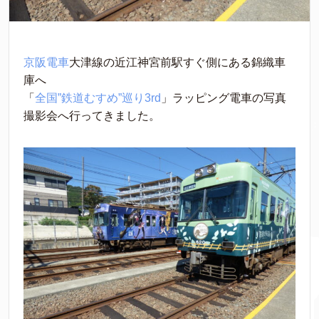
京阪電車
大津線の近江神宮前駅すぐ側にある錦織車
庫へ
「
全国”鉄道むすめ”巡り3rd
」ラッピング電車の写真
撮影会へ行ってきました。