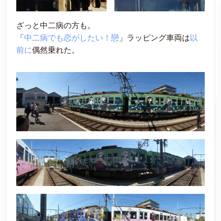
ざっと中二病の方も。
「
中二病でも恋がしたい！戀
」ラッピング車両は
以
前に
偶然乗れた。