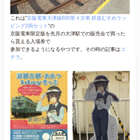
これは”
京阪電車大津線600形４次車 鉄道むすめラッ
ピング2両セット
“の
京阪電車限定版を先月の大津駅での販売会で買った
ら貰える入場券で
参加できるようになるやつです。その時の記事は
コ
チラ
。