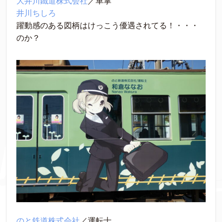
大井川鐵道株式会社
／車掌
井川ちしろ
躍動感のある図柄はけっこう優遇されてる！・・・
のか？
のと鉄道株式会社
／運転士