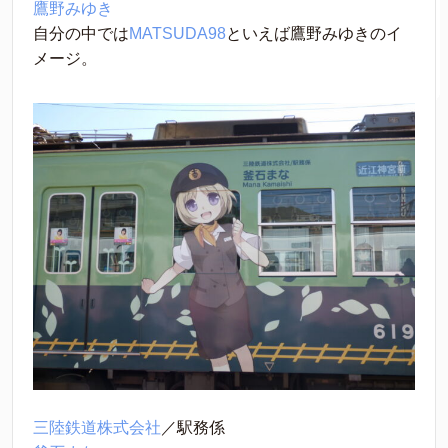
鷹野みゆき
自分の中では
MATSUDA98
といえば鷹野みゆきのイ
メージ。
三陸鉄道株式会社
／駅務係