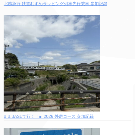
北越急行 鉄道むすめラッピング列車先行乗車 参加記録
B.B.BASEで行く！in 2026 外房コース 参加記録