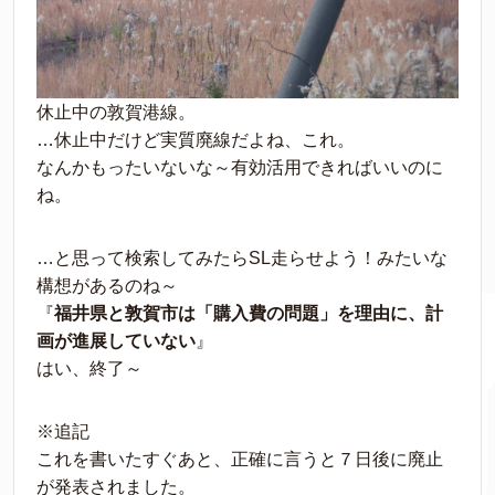
休止中の敦賀港線。
…休止中だけど実質廃線だよね、これ。
なんかもったいないな～有効活用できればいいのに
ね。
…と思って検索してみたらSL走らせよう！みたいな
構想があるのね～
『
福井県と敦賀市は「購入費の問題」を理由に、計
画が進展していない
』
はい、終了～
※追記
これを書いたすぐあと、正確に言うと７日後に廃止
が発表されました。