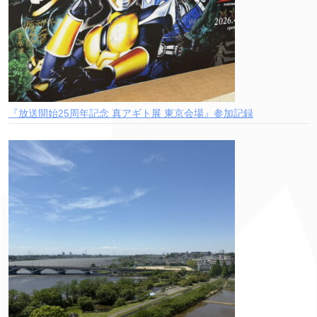
『放送開始25周年記念 真アギト展 東京会場』参加記録