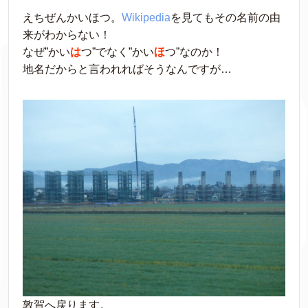
えちぜんかいほつ。
Wikipedia
を見てもその名前の由
来がわからない！
なぜ”かい
は
つ”でなく”かい
ほ
つ”なのか！
地名だからと言われればそうなんですが…
敦賀へ戻ります。