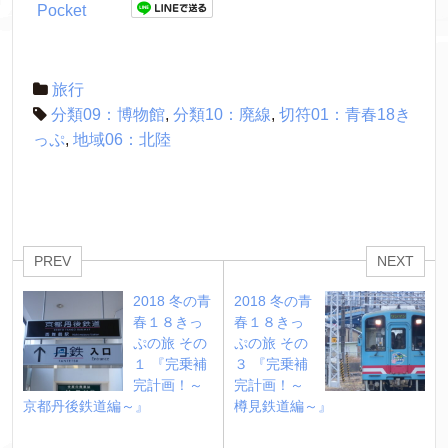
Pocket
旅行
分類09：博物館
,
分類10：廃線
,
切符01：青春18き
っぷ
,
地域06：北陸
PREV
NEXT
2018 冬の青
2018 冬の青
春１８きっ
春１８きっ
ぷの旅 その
ぷの旅 その
１ 『完乗補
３ 『完乗補
完計画！～
完計画！～
京都丹後鉄道編～』
樽見鉄道編～』