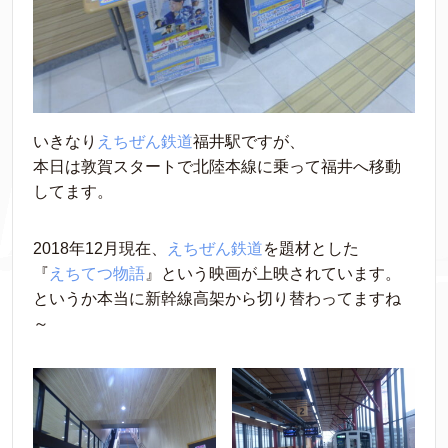
いきなり
えちぜん鉄道
福井駅ですが、
本日は敦賀スタートで北陸本線に乗って福井へ移動
してます。
2018年12月現在、
えちぜん鉄道
を題材とした
『
えちてつ物語
』という映画が上映されています。
というか本当に新幹線高架から切り替わってますね
～